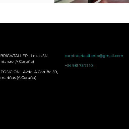
BRICA/TALLER - Lexas SN,
carpinteriaalberto@gmail.com
mianzo (A Coruña)
+34 981 73 71 10
POSICIÓN - Avda. A Coruña 50,
mariñas (A Coruña)