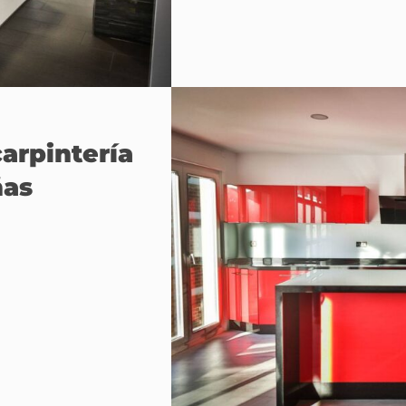
carpintería
ñas