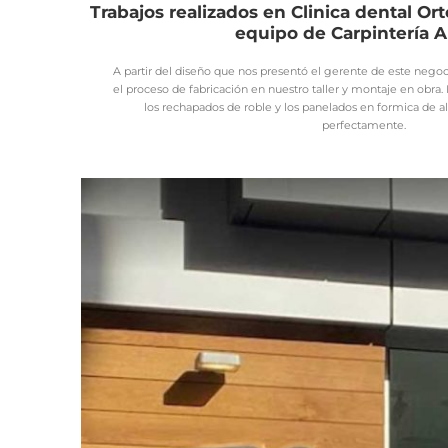
Trabajos realizados en Clinica dental Ort
equipo de Carpintería A
A partir del diseño que nos presentó el gerente de este negoc
el proceso de fabricación en nuestro taller y montaje en obra
los rechapados de roble y los panelados en formica de al
perfectamente.