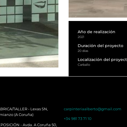
Año de realización
2021
Duración del proyecto
20 días
Localización del proyec
Carballo
BRICA/TALLER - Lexas SN,
carpinteriaalberto@gmail.com
mianzo (A Coruña)
+34 981 73 71 10
POSICIÓN - Avda. A Coruña 50,