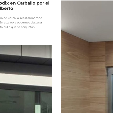
odix en Carballo por el
lberto
io de Carballo, realizamos todo
. En esta obra podemos destacar
to brillo que se conjuntan