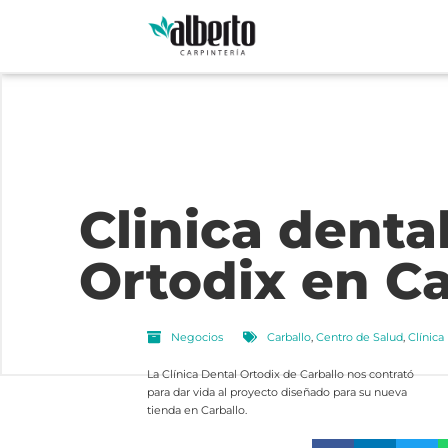
Clinica denta
Ortodix en Ca
Negocios
Carballo
,
Centro de Salud
,
Clínica
La Clínica Dental Ortodix de Carballo nos contrató
para dar vida al proyecto diseñado para su nueva
tienda en Carballo.